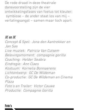
De rode draad in deze theatrale
dansvoorstelling zijn de vier
ontwikkelingsfases van foetus tot kleuter:
symbiose – de ander staat los van mij –
verlatingsangst – samen maar toch apart.
IK en IK
Concept & Spel: Jona den Aantrekker en
Jan Sas
Live muziek: Patricia Van Cutsem
Belevingsmoment: compagnie gorilla
Coaching: Helder Seabra
Eindregie: Ann Claes
Kostuum: Kornelia Bonnaerens
Lichtontwerp: GC De Wildeman
Co-productie: GC De Wildeman en Cinema
Plaza
Foto's en Trailer: Victor Cauwe
Productie: Compagnie Gorilla
Foto's