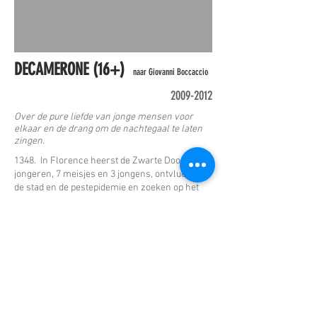
DECAMERONE (16+)
naar Giovanni Boccaccio
2009-2012
Over de pure liefde van jonge mensen voor
elkaar en de drang om de nachtegaal te laten
zingen.
1348. In Florence heerst de Zwarte Dood. 10
jongeren, 7 meisjes en 3 jongens, ontvluchten
de stad en de pestepidemie en zoeken op het
platteland veiligheid. Om de tijd te doden,
spreken ze af dat ze allemaal, elke dag een
verhaal zullen vertellen en dat gedurende 10
dagen. Vandaar de titel van het boek:
Decamerone = “Het boek der 10 dagen”
De verhalen gaan over afgunst, geluk,
gierigheid, vriendschap, bezitsdrang,
rechtschapenheid, enz… Ook over de liefde.